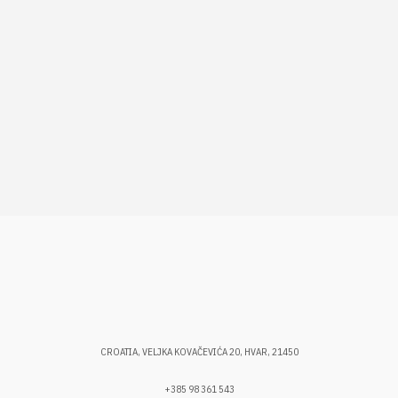
CROATIA, VELJKA KOVAČEVIĆA 20, HVAR, 21450
+385 98 361 543