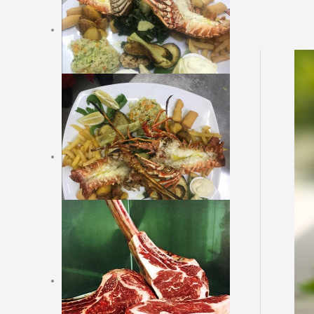
ANTIPASTI FREDDI
BRODI
ANTIPASTI CALDI
PESCI DI MARE,
CONCHIGLIE E
CROSTACI CON
CONTORNI
CUCINA VEGETARIANA
PIATTI DI CARNE SU
RICHIESTA CON
CONTORNI