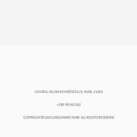
CROATIA, VELJKA KOVAČEVIĆA 20, HVAR, 21450
+385 98 361 543
COPYRIGHT © 2020 LUNGOMARE HVAR. ALL RIGHTS RESERVED