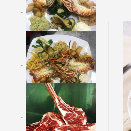
Hladna predjela
Juhe
Topla predjela
Ribe školjke, rakovi s
prilogom
Vegetarijanska jela
Mesna jela s prilogom
Argentinsko meso
Prilozi