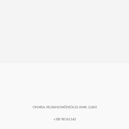
CROATIA, VELJKA KOVAČEVIĆA 20, HVAR, 21450
+385 98 361 543