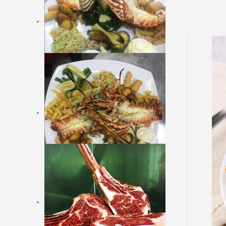
HORS-D'OEUVRE FROIDS
POTTAGES (SOUPS)
HORS-D'OEUVRE
CHAUDS
POISSONS, CRUSTACES,
MOLLUSQUES AVEC
GARNITURES
PLATS VEGETARIENS
PLATS DE VIANDE AVEC
GARNITURES