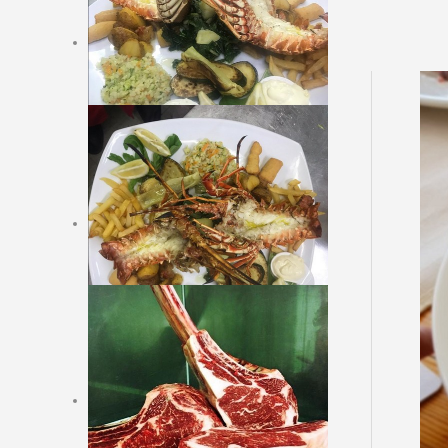
HORS-D'OEUVRE FROIDS
POTTAGES (SOUPS)
HORS-D'OEUVRE
CHAUDS
POISSONS, CRUSTACES,
MOLLUSQUES AVEC
GARNITURES
PLATS VEGETARIENS
PLATS DE VIANDE AVEC
GARNITURES