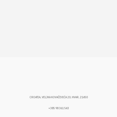
CROATIA, VELJKA KOVAČEVIĆA 20, HVAR, 21450
+385 98 361 543